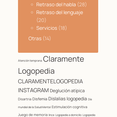
Retraso del habla
(28)
Retraso del lenguaje
(20)
Servicios
(18)
Otras
(14)
Claramente
Atención temprana
Logopedia
CLARAMENTELOGOPEDIA
INSTAGRAM
Deglución atípica
Dislalias logopedia
Disfemia
Disartria
Día
Estimulación cognitiva
mundial de la Salud Mental
Juego de memoria
lince
Logopedia a domicilio
Logopedia