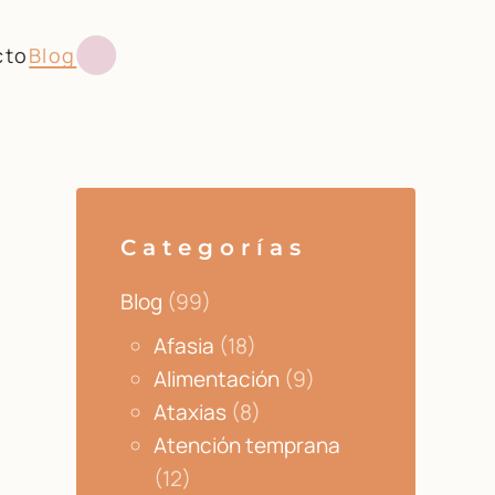
cto
Blog
Categorías
Blog
(99)
Afasia
(18)
Alimentación
(9)
Ataxias
(8)
Atención temprana
(12)