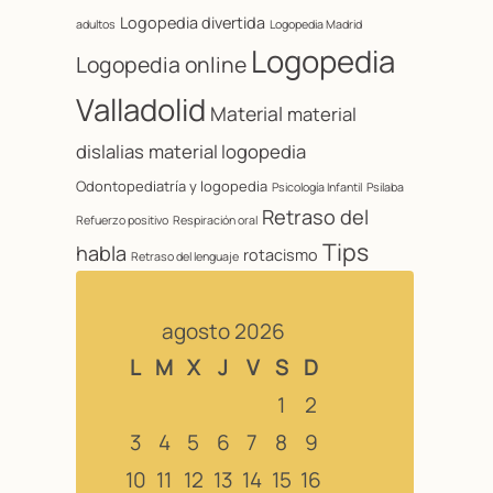
Logopedia divertida
adultos
Logopedia Madrid
Logopedia
Logopedia online
Valladolid
Material
material
dislalias
material logopedia
Odontopediatría y logopedia
Psicología Infantil
Psilaba
Retraso del
Refuerzo positivo
Respiración oral
Tips
habla
rotacismo
Retraso del lenguaje
agosto 2026
L
M
X
J
V
S
D
1
2
3
4
5
6
7
8
9
10
11
12
13
14
15
16