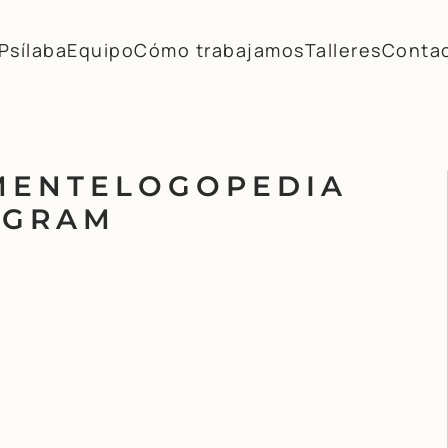
Psílaba
Equipo
Cómo trabajamos
Talleres
Conta
MENTELOGOPEDIA
AGRAM