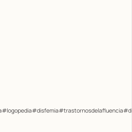
a
#logopedia
#disfemia
#trastornosdelafluencia
#di