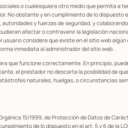
sociales o cualesquiera otro medio que permita a te
r. No obstante y en cumplimiento de lo dispuesto en e
, autoridades y fuerzas de seguridad, y colaborando 
dieran afectar o contravenir la legislación naciona
 el usuario considere que existe en el sitio web algú
 forma inmediata al administrador del sitio web.
para que funcione correctamente. En principio, pue
stante, el prestador no descarta la posibilidad de q
tástrofes naturales, huelgas, o circunstancias sem
 Orgánica 15/1999, de Protección de Datos de Carác
cumplimiento de lo dispuesto en el art. 5 y 6 de la LO