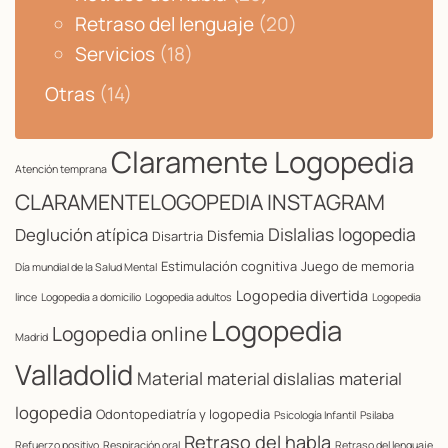
Retraso del lenguaje
(20)
Servicios
(18)
Otras
(14)
Claramente Logopedia
Atención temprana
CLARAMENTELOGOPEDIA INSTAGRAM
Dislalias logopedia
Deglución atípica
Disfemia
Disartria
Estimulación cognitiva
Juego de memoria
Día mundial de la Salud Mental
Logopedia divertida
lince
Logopedia a domicilio
Logopedia adultos
Logopedia
Logopedia
Logopedia online
Madrid
Valladolid
Material
material dislalias
material
logopedia
Odontopediatría y logopedia
Psicología Infantil
Psilaba
Retraso del habla
Refuerzo positivo
Respiración oral
Retraso del lenguaje