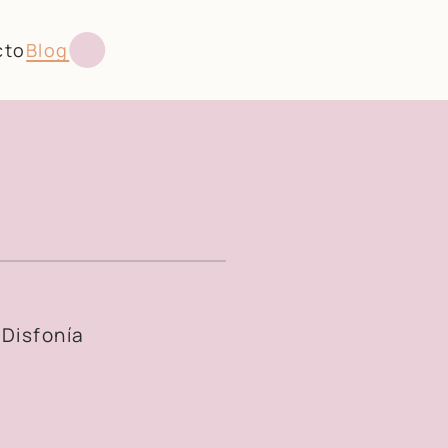
cto
Blog
 Disfonía