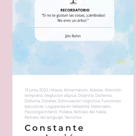
13 junio 2022
|
Afasia
,
Alimentación
,
Ataxias
,
Atención
temprana
,
Deglución atípica
,
Disartria
,
Disfemia
,
Disfonía
,
Dislalias
,
Estimulación cognitiva
,
Funciones
ejecutivas
,
Logopedia en Valladolid
,
Materiales
,
Psicología Infantil
,
Psilaba
,
Retraso del habla
,
Retraso del lenguaje
,
Servicios
Constante