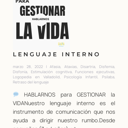
LENGUAJE INTERNO
marzo 28, 2022 | Afasia, Ataxias, Disartria, Disfemia,
Disfonía, Estimulación cognitiva, Funciones ejecutivas,
Logopedia en Valladolid, Psicología Infantil, Psilaba,
Retraso del lenguaje
HABLARNOS para GESTIONAR la
VIDANuestro lenguaje interno es el
instrumento de comunicación que nos
ayuda a dirigir nuestro rumbo.Desde