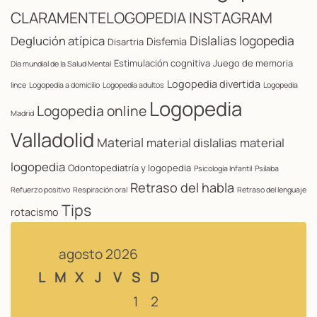
CLARAMENTELOGOPEDIA INSTAGRAM
Dislalias logopedia
Deglución atípica
Disfemia
Disartria
Estimulación cognitiva
Juego de memoria
Día mundial de la Salud Mental
Logopedia divertida
lince
Logopedia a domicilio
Logopedia adultos
Logopedia
Logopedia
Logopedia online
Madrid
Valladolid
Material
material dislalias
material
logopedia
Odontopediatría y logopedia
Psicología Infantil
Psilaba
Retraso del habla
Refuerzo positivo
Respiración oral
Retraso del lenguaje
Tips
rotacismo
agosto 2026
L
M
X
J
V
S
D
1
2