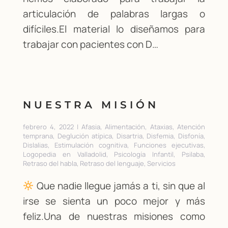
articulación de palabras largas o
difíciles.El material lo diseñamos para
trabajar con pacientes con D…
NUESTRA MISIÓN
febrero 4, 2022 | Afasia, Alimentación, Ataxias, Atención
temprana, Deglución atípica, Disartria, Disfemia, Disfonía,
Dislalias, Estimulación cognitiva, Funciones ejecutivas,
Logopedia en Valladolid, Psicología Infantil, Psilaba,
Retraso del habla, Retraso del lenguaje, Servicios
Que nadie llegue jamás a ti, sin que al
irse se sienta un poco mejor y más
feliz.Una de nuestras misiones como