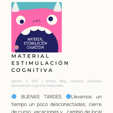
MATERIAL
ESTIMULACIÓN
COGNITIVA
agosto 3, 2021 | Afasia, Blog, Disartria, Disfemia,
Estimulación cognitiva, Materiales
BUENAS TARDES
Llevamos un
tiempo un poco desconectadas; cierre
de curso, vacaciones y… cambio de local