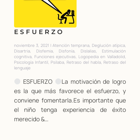
ESFUERZO
noviembre 3, 2021 | Atención temprana, Deglución atípica,
Disartria, Disfemia, Disfonía, Dislalias, Estimulación
cognitiva, Funciones ejecutivas, Logopedia en Valladolid,
Psicología Infantil, Psilaba, Retraso del habla, Retraso del
lenguaje
ESFUERZO
La motivación de logro
es la que más favorece el esfuerzo, y
conviene fomentarla.Es importante que
el niño tenga experiencia de éxito
merecido &…