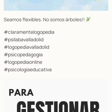
Seamos flexibles. No somos árboles!!
#claramentelogopedia
#psilabavalladolid
#logopediavalladolid
#psicopedagogia
#logopediaonline
#psicologiaeducativa