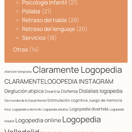
Psicología Infantil
(21)
Psilaba
(21)
Retraso del habla
(28)
Retraso del lenguaje
(20)
Servicios
(18)
Otras
(14)
Claramente Logopedia
Atención temprana
CLARAMENTELOGOPEDIA INSTAGRAM
Dislalias logopedia
Deglución atípica
Disfemia
Disartria
Estimulación cognitiva
Juego de memoria
Día mundial de la Salud Mental
Logopedia divertida
lince
Logopedia a domicilio
Logopedia adultos
Logopedia
Logopedia
Logopedia online
Madrid