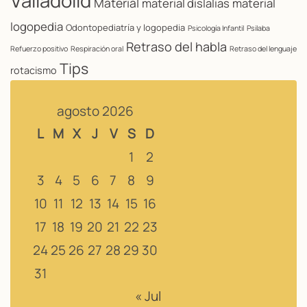
Valladolid
Material
material dislalias
material
logopedia
Odontopediatría y logopedia
Psicología Infantil
Psilaba
Retraso del habla
Refuerzo positivo
Respiración oral
Retraso del lenguaje
Tips
rotacismo
agosto 2026
L
M
X
J
V
S
D
1
2
3
4
5
6
7
8
9
10
11
12
13
14
15
16
17
18
19
20
21
22
23
24
25
26
27
28
29
30
31
« Jul