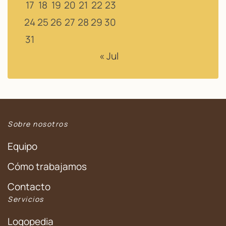
17
18
19
20
21
22
23
24
25
26
27
28
29
30
31
« Jul
Sobre nosotros
Equipo
Cómo trabajamos
Contacto
Servicios
Logopedia