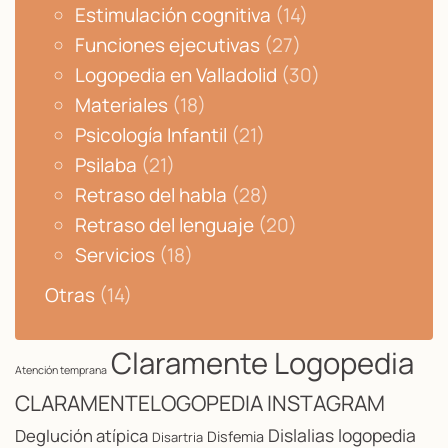
Estimulación cognitiva
(14)
Funciones ejecutivas
(27)
Logopedia en Valladolid
(30)
Materiales
(18)
Psicología Infantil
(21)
Psilaba
(21)
Retraso del habla
(28)
Retraso del lenguaje
(20)
Servicios
(18)
Otras
(14)
Claramente Logopedia
Atención temprana
CLARAMENTELOGOPEDIA INSTAGRAM
Dislalias logopedia
Deglución atípica
Disfemia
Disartria