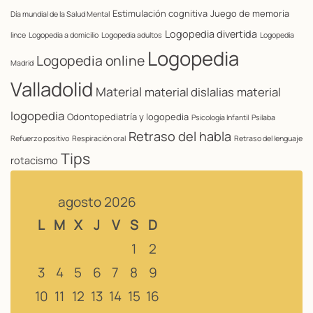
Estimulación cognitiva
Juego de memoria
Día mundial de la Salud Mental
Logopedia divertida
lince
Logopedia a domicilio
Logopedia adultos
Logopedia
Logopedia
Logopedia online
Madrid
Valladolid
Material
material dislalias
material
logopedia
Odontopediatría y logopedia
Psicología Infantil
Psilaba
Retraso del habla
Refuerzo positivo
Respiración oral
Retraso del lenguaje
Tips
rotacismo
agosto 2026
L
M
X
J
V
S
D
1
2
3
4
5
6
7
8
9
10
11
12
13
14
15
16