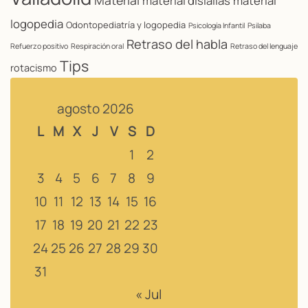
Material
material dislalias
material
logopedia
Odontopediatría y logopedia
Psicología Infantil
Psilaba
Retraso del habla
Refuerzo positivo
Respiración oral
Retraso del lenguaje
Tips
rotacismo
agosto 2026
L
M
X
J
V
S
D
1
2
3
4
5
6
7
8
9
10
11
12
13
14
15
16
17
18
19
20
21
22
23
24
25
26
27
28
29
30
31
« Jul