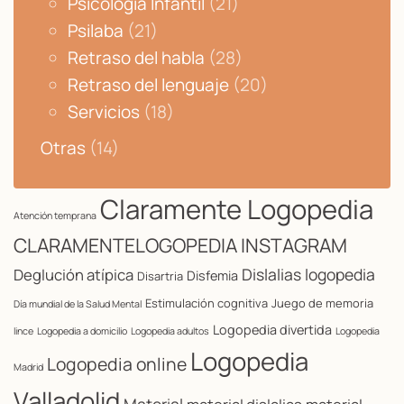
Psicología Infantil
(21)
Psilaba
(21)
Retraso del habla
(28)
Retraso del lenguaje
(20)
Servicios
(18)
Otras
(14)
Claramente Logopedia
Atención temprana
CLARAMENTELOGOPEDIA INSTAGRAM
Dislalias logopedia
Deglución atípica
Disfemia
Disartria
Estimulación cognitiva
Juego de memoria
Día mundial de la Salud Mental
Logopedia divertida
lince
Logopedia a domicilio
Logopedia adultos
Logopedia
Logopedia
Logopedia online
Madrid
Valladolid