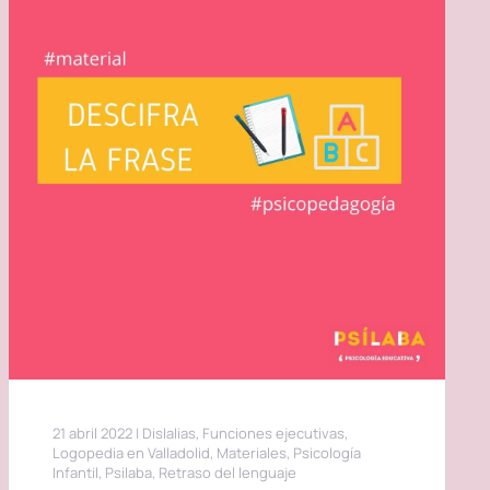
21 abril 2022
|
Dislalias
,
Funciones ejecutivas
,
Logopedia en Valladolid
,
Materiales
,
Psicología
Infantil
,
Psilaba
,
Retraso del lenguaje