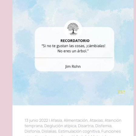
13 junio 2022
|
Afasia
,
Alimentación
,
Ataxias
,
Atención
temprana
,
Deglución atípica
,
Disartria
,
Disfemia
,
Disfonía
,
Dislalias
,
Estimulación cognitiva
,
Funciones