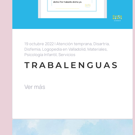
19 octubre 2022
|
Atención temprana
,
Disartria
,
Disfemia
,
Logopedia en Valladolid
,
Materiales
,
Psicología Infantil
,
Servicios
TRABALENGUAS
Ver más