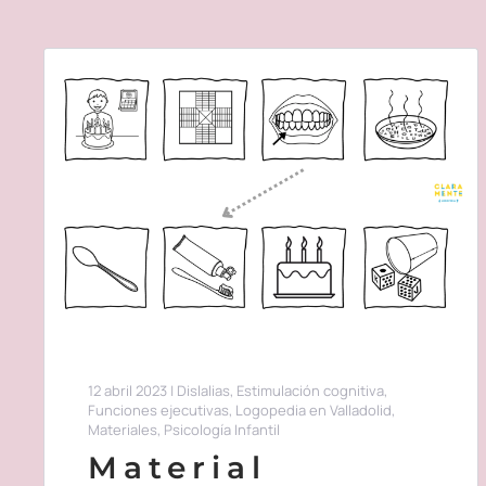
12 abril 2023
|
Dislalias
,
Estimulación cognitiva
,
Funciones ejecutivas
,
Logopedia en Valladolid
,
Materiales
,
Psicología Infantil
Material