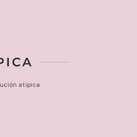
PICA
lución atípica