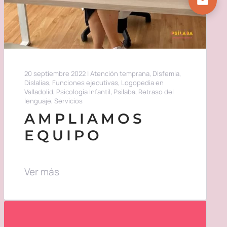
20 septiembre 2022
|
Atención temprana
,
Disfemia
,
Dislalias
,
Funciones ejecutivas
,
Logopedia en
Valladolid
,
Psicología Infantil
,
Psilaba
,
Retraso del
lenguaje
,
Servicios
AMPLIAMOS
EQUIPO
Ver más