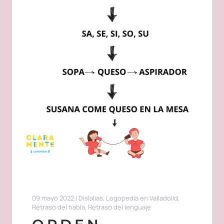
09 mayo 2022
|
Dislalias
,
Logopedia en Valladolid
,
Retraso del habla
,
Retraso del lenguaje