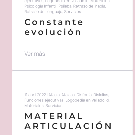
ejecutivas
,
Logopedia en Valladolid
,
Materiales
,
Psicología Infantil
,
Psilaba
,
Retraso del habla
,
Retraso del lenguaje
,
Servicios
Constante
evolución
Ver más
11 abril 2022
|
Afasia
,
Ataxias
,
Disfonía
,
Dislalias
,
Funciones ejecutivas
,
Logopedia en Valladolid
,
Materiales
,
Servicios
MATERIAL
ARTICULACIÓN