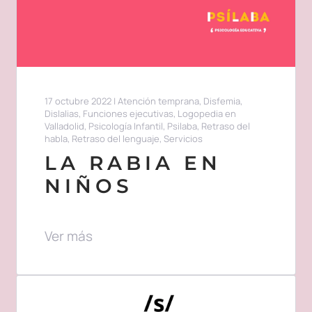
17 octubre 2022
|
Atención temprana
,
Disfemia
,
Dislalias
,
Funciones ejecutivas
,
Logopedia en
Valladolid
,
Psicología Infantil
,
Psilaba
,
Retraso del
habla
,
Retraso del lenguaje
,
Servicios
LA RABIA EN
NIÑOS
Ver más