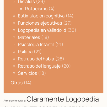
Dislalias
(29)
Rotacismo
(4)
Estimulación cognitiva
(14)
Funciones ejecutivas
(27)
Logopedia en Valladolid
(30)
Materiales
(18)
Psicología Infantil
(21)
Psilaba
(21)
Retraso del habla
(28)
Retraso del lenguaje
(20)
Servicios
(18)
Otras
(14)
Claramente Logopedia
Atención temprana