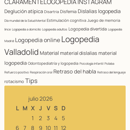
CLARAMENTELOGOPEDIA INSTAGRAM
Dislalias logopedia
Deglución atípica
Disfemia
Disartria
Estimulación cognitiva
Juego de memoria
Día mundial de la Salud Mental
Logopedia divertida
lince
Logopedia a domicilio
Logopedia adultos
Logopedia
Logopedia
Logopedia online
Madrid
Valladolid
Material
material dislalias
material
logopedia
Odontopediatría y logopedia
Psicología Infantil
Psilaba
Retraso del habla
Refuerzo positivo
Respiración oral
Retraso del lenguaje
Tips
rotacismo
julio 2026
L
M
X
J
V
S
D
1
2
3
4
5
6
7
8
9
10
11
12