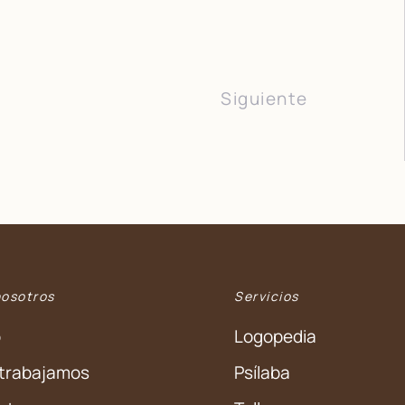
Siguiente
nosotros
Servicios
o
Logopedia
trabajamos
Psílaba