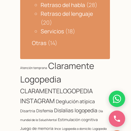
Retraso del habla
(28)
Retraso del lenguaje
(20)
Servicios
(18)
Otras
(14)
Claramente
Atención temprana
Logopedia
CLARAMENTELOGOPEDIA
INSTAGRAM
Deglución atípica
Dislalias logopedia
Disfemia
Disartria
Día
Estimulación cognitiva
mundial de la Salud Mental
Juego de memoria
lince
Logopedia a domicilio
Logopedia