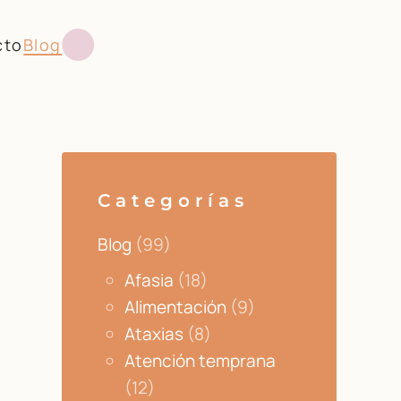
cto
Blog
Categorías
Blog
(99)
Afasia
(18)
Alimentación
(9)
Ataxias
(8)
Atención temprana
(12)