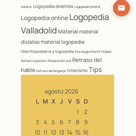
Logopedia divertida
adultos
Logopedia Madrid
Logopedia
Logopedia online
Valladolid
Material
material
dislalias
material logopedia
Odontopediatría y logopedia
Psicología Infantil
Psilaba
Retraso del
Refuerzo positivo
Respiración oral
Tips
habla
rotacismo
Retraso del lenguaje
agosto 2026
L
M
X
J
V
S
D
1
2
3
4
5
6
7
8
9
10
11
12
13
14
15
16