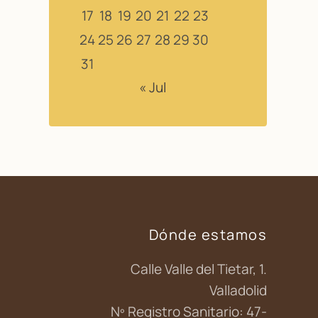
17
18
19
20
21
22
23
24
25
26
27
28
29
30
31
« Jul
Dónde estamos
Calle Valle del Tietar, 1.
Valladolid
Nº Registro Sanitario: 47-