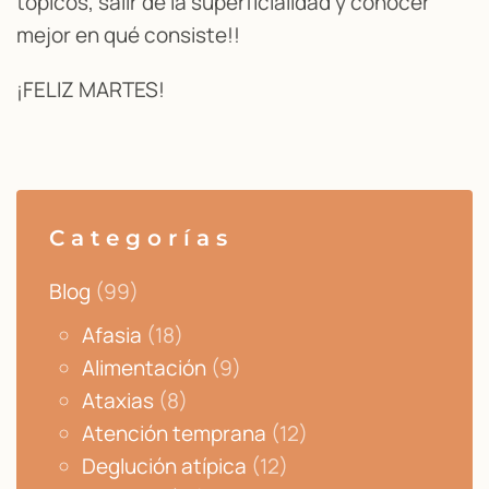
tópicos, salir de la superficialidad y conocer
mejor en qué consiste!!
¡FELIZ MARTES!
Categorías
Blog
(99)
Afasia
(18)
Alimentación
(9)
Ataxias
(8)
Atención temprana
(12)
Deglución atípica
(12)