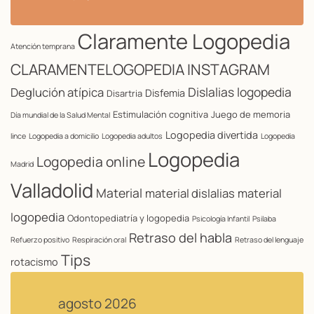
Claramente Logopedia
Atención temprana
CLARAMENTELOGOPEDIA INSTAGRAM
Dislalias logopedia
Deglución atípica
Disfemia
Disartria
Estimulación cognitiva
Juego de memoria
Día mundial de la Salud Mental
Logopedia divertida
lince
Logopedia a domicilio
Logopedia adultos
Logopedia
Logopedia
Logopedia online
Madrid
Valladolid
Material
material dislalias
material
logopedia
Odontopediatría y logopedia
Psicología Infantil
Psilaba
Retraso del habla
Refuerzo positivo
Respiración oral
Retraso del lenguaje
Tips
rotacismo
agosto 2026