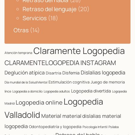
Retraso del habla
(28)
Retraso del lenguaje
(20)
Servicios
(18)
Otras
(14)
Claramente Logopedia
Atención temprana
CLARAMENTELOGOPEDIA INSTAGRAM
Dislalias logopedia
Deglución atípica
Disfemia
Disartria
Estimulación cognitiva
Juego de memoria
Día mundial de la Salud Mental
Logopedia divertida
lince
Logopedia a domicilio
Logopedia adultos
Logopedia
Logopedia
Logopedia online
Madrid
Valladolid
Material
material dislalias
material
logopedia
Odontopediatría y logopedia
Psicología Infantil
Psilaba