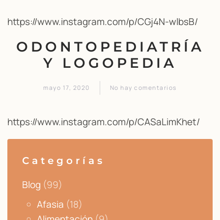
https://www.instagram.com/p/CGj4N-wlbsB/
ODONTOPEDIATRÍA
Y LOGOPEDIA
mayo 17, 2020
No hay comentarios
en
ODONTOPEDIATRÍA
Y
https://www.instagram.com/p/CASaLimKhet/
LOGOPEDIA
Categorías
Blog
(99)
Afasia
(18)
Alimentación
(9)