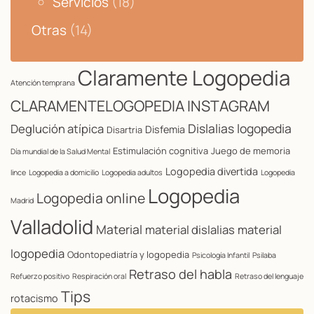
Servicios
(18)
Otras
(14)
Claramente Logopedia
Atención temprana
CLARAMENTELOGOPEDIA INSTAGRAM
Dislalias logopedia
Deglución atípica
Disfemia
Disartria
Estimulación cognitiva
Juego de memoria
Día mundial de la Salud Mental
Logopedia divertida
lince
Logopedia a domicilio
Logopedia adultos
Logopedia
Logopedia
Logopedia online
Madrid
Valladolid
Material
material dislalias
material
logopedia
Odontopediatría y logopedia
Psicología Infantil
Psilaba
Retraso del habla
Refuerzo positivo
Respiración oral
Retraso del lenguaje
Tips
rotacismo