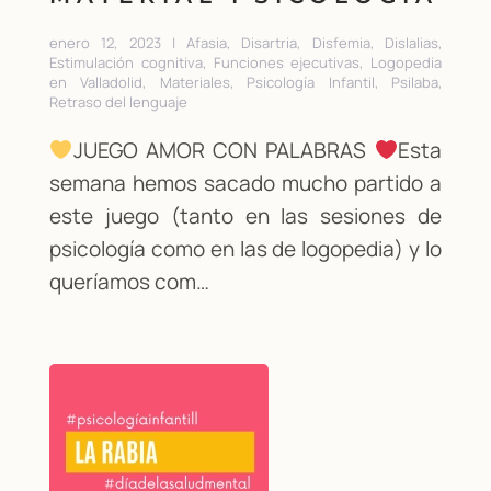
enero 12, 2023 | Afasia, Disartria, Disfemia, Dislalias,
Estimulación cognitiva, Funciones ejecutivas, Logopedia
en Valladolid, Materiales, Psicología Infantil, Psilaba,
Retraso del lenguaje
JUEGO AMOR CON PALABRAS
Esta
semana hemos sacado mucho partido a
este juego (tanto en las sesiones de
psicología como en las de logopedia) y lo
queríamos com…