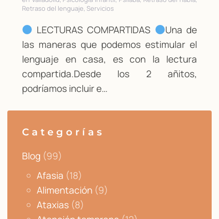
Retraso del lenguaje, Servicios
LECTURAS COMPARTIDAS
Una de
las maneras que podemos estimular el
lenguaje en casa, es con la lectura
compartida.Desde los 2 añitos,
podríamos incluir e…
Categorías
Blog
(99)
Afasia
(18)
Alimentación
(9)
Ataxias
(8)