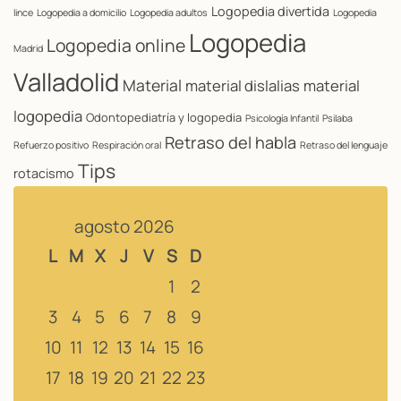
Logopedia divertida
lince
Logopedia a domicilio
Logopedia adultos
Logopedia
Logopedia
Logopedia online
Madrid
Valladolid
Material
material dislalias
material
logopedia
Odontopediatría y logopedia
Psicología Infantil
Psilaba
Retraso del habla
Refuerzo positivo
Respiración oral
Retraso del lenguaje
Tips
rotacismo
agosto 2026
L
M
X
J
V
S
D
1
2
3
4
5
6
7
8
9
10
11
12
13
14
15
16
17
18
19
20
21
22
23