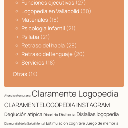
Funciones ejecutivas
(27)
Logopedia en Valladolid
(30)
Materiales
(18)
Psicología Infantil
(21)
Psilaba
(21)
Retraso del habla
(28)
Retraso del lenguaje
(20)
Servicios
(18)
Otras
(14)
Claramente Logopedia
Atención temprana
CLARAMENTELOGOPEDIA INSTAGRAM
Dislalias logopedia
Deglución atípica
Disfemia
Disartria
Estimulación cognitiva
Juego de memoria
Día mundial de la Salud Mental