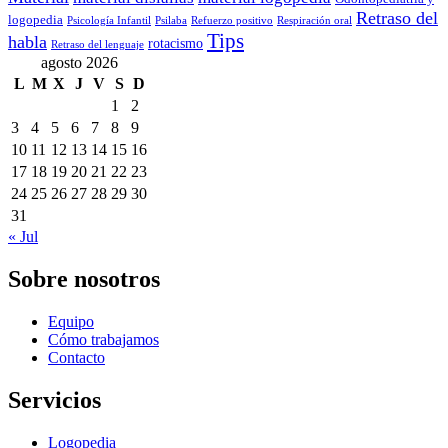
Retraso del
logopedia
Psicología Infantil
Psilaba
Refuerzo positivo
Respiración oral
Tips
habla
rotacismo
Retraso del lenguaje
agosto 2026
L
M
X
J
V
S
D
1
2
3
4
5
6
7
8
9
10
11
12
13
14
15
16
17
18
19
20
21
22
23
24
25
26
27
28
29
30
31
« Jul
Sobre nosotros
Equipo
Cómo trabajamos
Contacto
Servicios
Logopedia