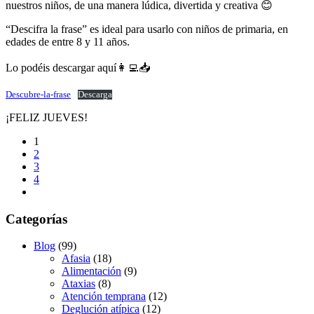
nuestros niños, de una manera lúdica, divertida y creativa 😊
“Descifra la frase” es ideal para usarlo con niños de primaria, en
edades de entre 8 y 11 años.
Lo podéis descargar aquí👩‍💻📥
Descubre-la-frase
Descarga
¡FELIZ JUEVES!
1
2
3
4
Categorías
Blog
(99)
Afasia
(18)
Alimentación
(9)
Ataxias
(8)
Atención temprana
(12)
Deglución atípica
(12)