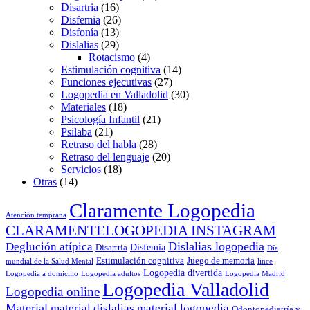
Disartria
(16)
Disfemia
(26)
Disfonía
(13)
Dislalias
(29)
Rotacismo
(4)
Estimulación cognitiva
(14)
Funciones ejecutivas
(27)
Logopedia en Valladolid
(30)
Materiales
(18)
Psicología Infantil
(21)
Psilaba
(21)
Retraso del habla
(28)
Retraso del lenguaje
(20)
Servicios
(18)
Otras
(14)
Claramente Logopedia
Atención temprana
CLARAMENTELOGOPEDIA INSTAGRAM
Dislalias logopedia
Deglución atípica
Disfemia
Disartria
Día
Estimulación cognitiva
Juego de memoria
mundial de la Salud Mental
lince
Logopedia divertida
Logopedia a domicilio
Logopedia adultos
Logopedia Madrid
Logopedia Valladolid
Logopedia online
Material
material dislalias
material logopedia
Odontopediatría y