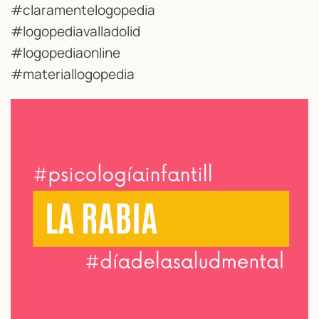
#claramentelogopedia
#logopediavalladolid
#logopediaonline
#materiallogopedia