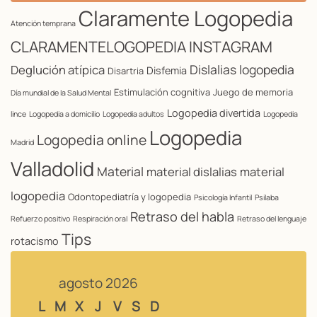
Claramente Logopedia
Atención temprana
CLARAMENTELOGOPEDIA INSTAGRAM
Dislalias logopedia
Deglución atípica
Disfemia
Disartria
Estimulación cognitiva
Juego de memoria
Día mundial de la Salud Mental
Logopedia divertida
lince
Logopedia a domicilio
Logopedia adultos
Logopedia
Logopedia
Logopedia online
Madrid
Valladolid
Material
material dislalias
material
logopedia
Odontopediatría y logopedia
Psicología Infantil
Psilaba
Retraso del habla
Refuerzo positivo
Respiración oral
Retraso del lenguaje
Tips
rotacismo
agosto 2026
L
M
X
J
V
S
D