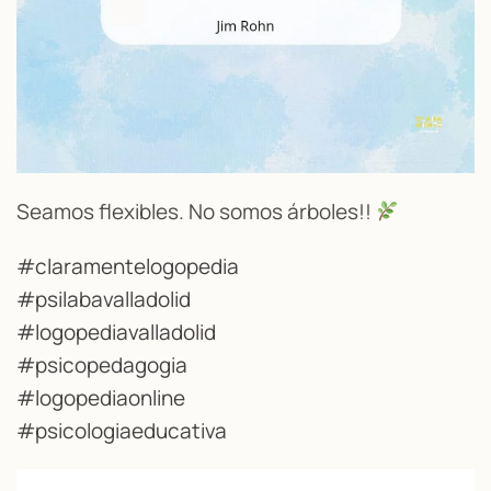
Seamos flexibles. No somos árboles!!
#claramentelogopedia
#psilabavalladolid
#logopediavalladolid
#psicopedagogia
#logopediaonline
#psicologiaeducativa