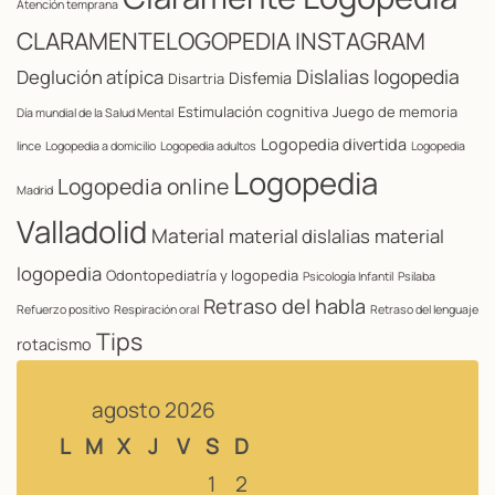
Atención temprana
CLARAMENTELOGOPEDIA INSTAGRAM
Dislalias logopedia
Deglución atípica
Disfemia
Disartria
Estimulación cognitiva
Juego de memoria
Día mundial de la Salud Mental
Logopedia divertida
lince
Logopedia a domicilio
Logopedia adultos
Logopedia
Logopedia
Logopedia online
Madrid
Valladolid
Material
material dislalias
material
logopedia
Odontopediatría y logopedia
Psicología Infantil
Psilaba
Retraso del habla
Refuerzo positivo
Respiración oral
Retraso del lenguaje
Tips
rotacismo
agosto 2026
L
M
X
J
V
S
D
1
2