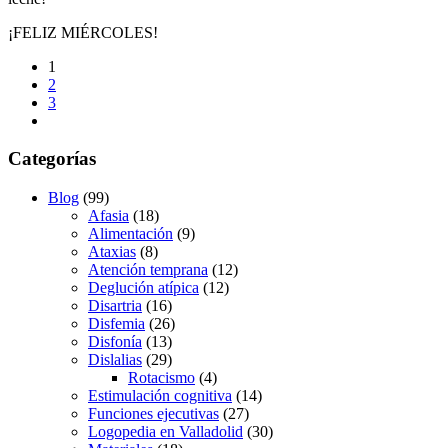
¡FELIZ MIÉRCOLES!
1
2
3
Categorías
Blog
(99)
Afasia
(18)
Alimentación
(9)
Ataxias
(8)
Atención temprana
(12)
Deglución atípica
(12)
Disartria
(16)
Disfemia
(26)
Disfonía
(13)
Dislalias
(29)
Rotacismo
(4)
Estimulación cognitiva
(14)
Funciones ejecutivas
(27)
Logopedia en Valladolid
(30)