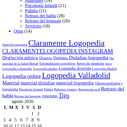
Materiales
(18)
Psicología Infantil
(21)
Psilaba
(21)
Retraso del habla
(28)
Retraso del lenguaje
(20)
Servicios
(18)
Otras
(14)
Claramente Logopedia
Atención temprana
CLARAMENTELOGOPEDIA INSTAGRAM
Dislalias logopedia
Deglución atípica
Disfemia
Disartria
Día
Estimulación cognitiva
Juego de memoria
mundial de la Salud Mental
lince
Logopedia divertida
Logopedia a domicilio
Logopedia adultos
Logopedia Madrid
Logopedia Valladolid
Logopedia online
Material
material dislalias
material logopedia
Odontopediatría y
Retraso del
logopedia
Psicología Infantil
Psilaba
Refuerzo positivo
Respiración oral
Tips
habla
rotacismo
Retraso del lenguaje
agosto 2026
L
M
X
J
V
S
D
1
2
3
4
5
6
7
8
9
10
11
12
13
14
15
16