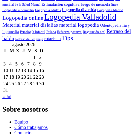
Estimulación cognitiva
Juego de memoria
mundial de la Salud Mental
lince
Logopedia divertida
Logopedia a domicilio
Logopedia adultos
Logopedia Madrid
Logopedia Valladolid
Logopedia online
Material
material dislalias
material logopedia
Odontopediatría y
Retraso del
logopedia
Psicología Infantil
Psilaba
Refuerzo positivo
Respiración oral
Tips
habla
rotacismo
Retraso del lenguaje
agosto 2026
L
M
X
J
V
S
D
1
2
3
4
5
6
7
8
9
10
11
12
13
14
15
16
17
18
19
20
21
22
23
24
25
26
27
28
29
30
31
« Jul
Sobre nosotros
Equipo
Cómo trabajamos
Contacto