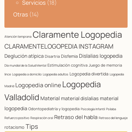
Servicios
(18)
Otras
(14)
Claramente Logopedia
Atención temprana
CLARAMENTELOGOPEDIA INSTAGRAM
Dislalias logopedia
Deglución atípica
Disfemia
Disartria
Estimulación cognitiva
Juego de memoria
Día mundial de la Salud Mental
Logopedia divertida
lince
Logopedia a domicilio
Logopedia adultos
Logopedia
Logopedia
Logopedia online
Madrid
Valladolid
Material
material dislalias
material
logopedia
Odontopediatría y logopedia
Psicología Infantil
Psilaba
Retraso del habla
Refuerzo positivo
Respiración oral
Retraso del lenguaje
Tips
rotacismo