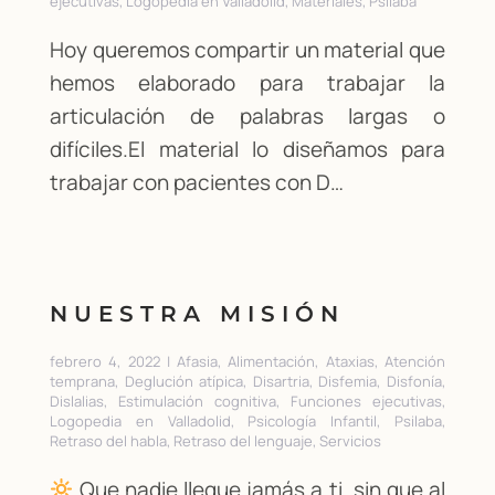
ejecutivas, Logopedia en Valladolid, Materiales, Psilaba
Hoy queremos compartir un material que
hemos elaborado para trabajar la
articulación de palabras largas o
difíciles.El material lo diseñamos para
trabajar con pacientes con D…
NUESTRA MISIÓN
febrero 4, 2022 | Afasia, Alimentación, Ataxias, Atención
temprana, Deglución atípica, Disartria, Disfemia, Disfonía,
Dislalias, Estimulación cognitiva, Funciones ejecutivas,
Logopedia en Valladolid, Psicología Infantil, Psilaba,
Retraso del habla, Retraso del lenguaje, Servicios
Que nadie llegue jamás a ti, sin que al