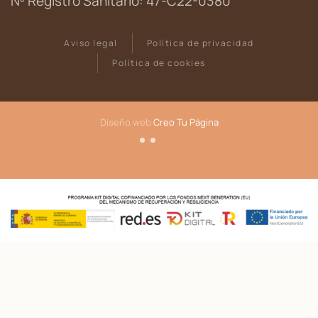
Nº Registro Sanitario: 47-C22-0380
Aviso legal
Política de privacidad
Política de cookies
Diseño web
Creo Tu Página