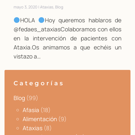
mayo 3, 2020 | Ataxias, Blog
HOLA
Hoy queremos hablaros de
@fedaes_ataxiasColaboramos con ellos
en la intervención de pacientes con
Ataxia.Os animamos a que echéis un
vistazo a…
Categorías
Blog
(99)
Afasia
(18)
Alimentación
(9)
Ataxias
(8)