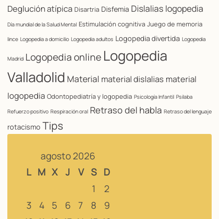
Dislalias logopedia
Deglución atípica
Disfemia
Disartria
Estimulación cognitiva
Juego de memoria
Día mundial de la Salud Mental
Logopedia divertida
lince
Logopedia a domicilio
Logopedia adultos
Logopedia
Logopedia
Logopedia online
Madrid
Valladolid
Material
material dislalias
material
logopedia
Odontopediatría y logopedia
Psicología Infantil
Psilaba
Retraso del habla
Refuerzo positivo
Respiración oral
Retraso del lenguaje
Tips
rotacismo
agosto 2026
L
M
X
J
V
S
D
1
2
3
4
5
6
7
8
9