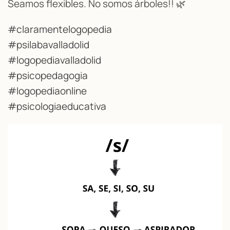
Seamos flexibles. No somos árboles!! 🌿
#claramentelogopedia
#psilabavalladolid
#logopediavalladolid
#psicopedagogia
#logopediaonline
#psicologiaeducativa